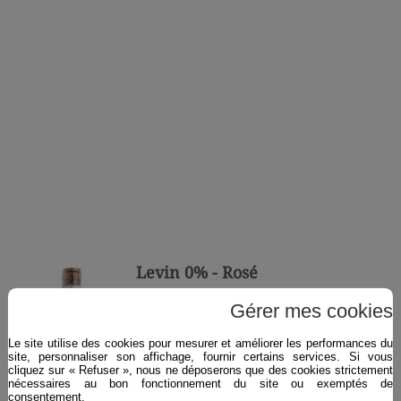
Levin 0% - Rosé
Gérer mes cookies
Ce vin présente une robe rose pâle
avec des reflets rose-saumon . Le nez
Le site utilise des cookies pour mesurer et améliorer les performances du
dévoile des arômes de fruits
site, personnaliser son affichage, fournir certains services. Si vous
cliquez sur « Refuser », nous ne déposerons que des cookies strictement
rouges tels que la groseille et la
nécessaires au bon fonctionnement du site ou exemptés de
framboise, accompagnés de notes
consentement.