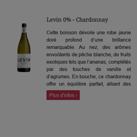
augue. Fusce faucibus nulla eget diam
tempus, a posuere mauris suscipit.
Levin 0% - Chardonnay
Cette boisson dévoile une robe jaune
doré profond d’une brillance
remarquable. Au nez, des arômes
envoûtants de pêche blanche, de fruits
exotiques tels que l’ananas, complétés
par des touches de vanille et
d’agrumes. En bouche, ce chardonnay
offre un équilibre parfait, alliant des
notes crémeuses à une fraîcheur
Plus d'infos ›
agréable, offrant ainsi une expérience
de dégustation harmonieuse et
raffinée.