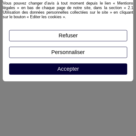
Vous pouvez changer d’avis à tout moment depuis le lien « Mentions
de fruits exotiques et d’agrumes. En
légales » en bas de chaque page de notre site, dans la section « 2.1
Utilisation des données personnelles collectées sur le site » en cliquant
bouche, il offre un équilibre parfait et
sur le bouton « Editer les cookies ».
une fraîcheur agréable, offrant ainsi
une expérience de dégustation
Plus d'infos ›
rafraîchissante.
Refuser
Personnaliser
Accepter