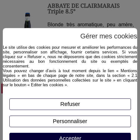
ABBAYE DE CLAIRMARAIS
Triple 8.5°
Blonde très aromatique, peu amère,
avec des notes d’alcool légères.
Gérer mes cookies
Rehaussée par une pincée d’épices
selon la tradition monacale …
Le site utilise des cookies pour mesurer et améliorer les performances du
site, personnaliser son affichage, fournir certains services. Si vous
cliquez sur « Refuser », nous ne déposerons que des cookies strictement
nécessaires au bon fonctionnement du site ou exemptés de
consentement.
Vous pouvez changer d’avis à tout moment depuis le lien « Mentions
légales » en bas de chaque page de notre site, dans la section « 2.1
Utilisation des données personnelles collectées sur le site » en cliquant
sur le bouton « Editer les cookies ».
Plus d'infos ›
Refuser
Personnaliser
Accepter