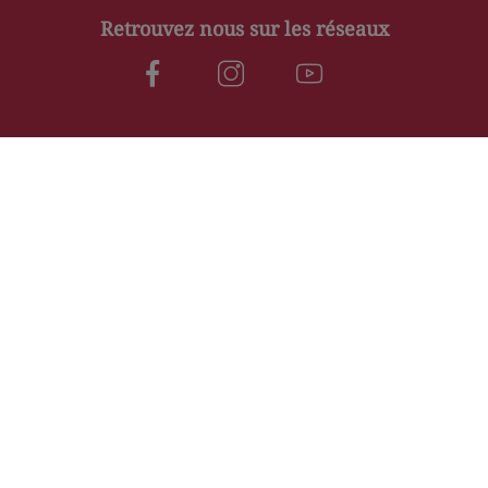
Retrouvez nous sur les réseaux
Nos horaires
Mardi
09:30–12:00, 14:00–19:00
Mercredi
09:30–12:00, 14:00–19:00
Jeudi
09:30–12:00, 14:00–19:00
Vendredi
09:30–12:30, 14:00–19:00
Samedi
09:30–12:30, 14:00–19:00
Dimanche
Fermé