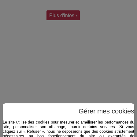
Plus d'infos ›
Gérer mes cookies
Le site utilise des cookies pour mesurer et améliorer les performances du
ABUELO 15 ans Oloroso Finish
site, personnaliser son affichage, fournir certains services. Si vous
40°
cliquez sur « Refuser », nous ne déposerons que des cookies strictement
nécessaires au bon fonctionnement du site ou exemptés de