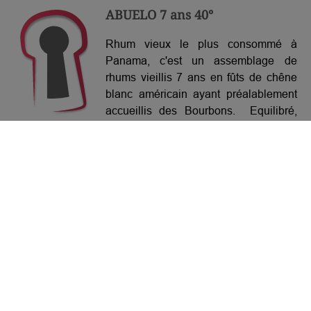
ABUELO 7 ans 40°
Rhum vieux le plus consommé à
Panama, c'est un assemblage de
rhums vieillis 7 ans en fûts de chêne
blanc américain ayant préalablement
accueillis des Bourbons. Equilibré,
entre douceur, boisé et toasté. Arômes
de vanille, caramel, coco ainsi que des
fruits exotiques (banane flambée).
Superbe fraîcheur.
Plus d'infos ›