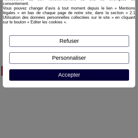
consentement.
Assemblage de rhums soigneusement
Vous pouvez changer d’avis à tout moment depuis le lien « Mentions
légales » en bas de chaque page de notre site, dans la section « 2.1
sélectionnés, affinés en fûts de Xérès
Utilisation des données personnelles collectées sur le site » en cliquant
sur le bouton « Editer les cookies ».
type Oloroso confèrant à ce rhum une
richesse et une douceur extraordinaire
laissant exalter les notes de fruits secs
Refuser
typiques du sherry.
Personnaliser
Plus d'infos ›
Accepter