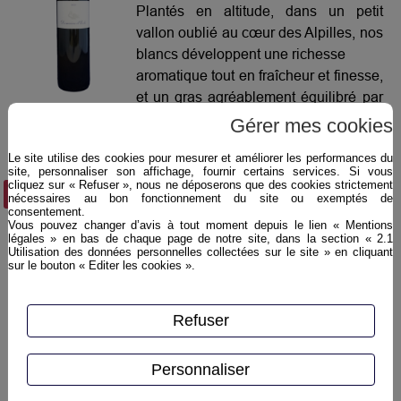
Plantés en altitude, dans un petit
vallon oublié au cœur des Alpilles, nos
blancs développent une richesse
aromatique tout en fraîcheur et finesse,
et un gras agréablement équilibré par
de jolies notes acidulées. Aérien et
Gérer mes cookies
marqué par des notes subtiles
Le site utilise des cookies pour mesurer et améliorer les performances du
d’abricot et de pivoine, l’Eole blanc
site, personnaliser son affichage, fournir certains services. Si vous
affiche tension et pureté persistante
cliquez sur « Refuser », nous ne déposerons que des cookies strictement
Plus d'infos ›
nécessaires au bon fonctionnement du site ou exemptés de
jusqu’en
consentement.
finale.
Vous pouvez changer d’avis à tout moment depuis le lien « Mentions
légales » en bas de chaque page de notre site, dans la section « 2.1
Utilisation des données personnelles collectées sur le site » en cliquant
sur le bouton « Editer les cookies ».
Refuser
Personnaliser