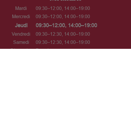
Mardi
09:30–12:00, 14:00–19:00
Mercredi
09:30–12:00, 14:00–19:00
Jeudi
09:30–12:00, 14:00–19:00
Vendredi
09:30–12:30, 14:00–19:00
Samedi
09:30–12:30, 14:00–19:00
Dimanche
Fermé
L’ABUS D'ALCOOL EST DANGEREUX POUR LA
SANTÉ. À CONSOMMER AVEC MODÉRATION.
Interdiction de vente de boissons
alcooliques aux mineurs de moins
de 18 ans
La preuve de majorité de l'acheteur est
exigée au moment de la vente en ligne