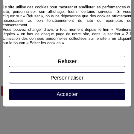
POUILLY FUME
Le site utilise des cookies pour mesurer et améliorer les performances du
Buisson Renard du Domaine
site, personnaliser son affichage, fournir certains services. Si vous
Didier Dagueneau
cliquez sur « Refuser », nous ne déposerons que des cookies strictement
nécessaires au bon fonctionnement du site ou exemptés de
consentement.
Vous pouvez changer d’avis à tout moment depuis le lien « Mentions
Buisson Renard mêle complexité,
légales » en bas de chaque page de notre site, dans la section « 2.1
pureté et raffinement. Encore une belle
Utilisation des données personnelles collectées sur le site » en cliquant
sur le bouton « Editer les cookies ».
signature de Dagueneau
Refuser
Personnaliser
Plus d'infos ›
Accepter