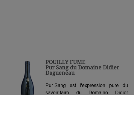
POUILLY FUME
Pur Sang du Domaine Didier
Dagueneau
Pur-Sang est l'expression pure du
savoir-faire du Domaine Didier
Dagueneau. Finesse, équilibire,
fraicheur, minéralité, tout y est