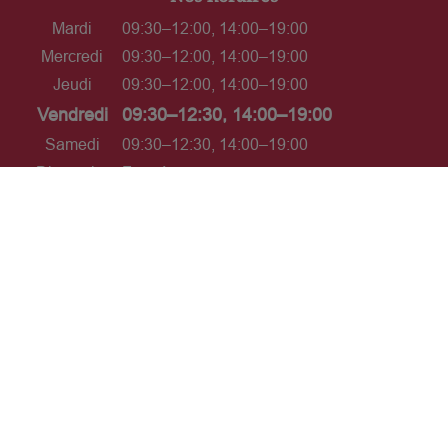
Mardi
09:30–12:00, 14:00–19:00
Mercredi
09:30–12:00, 14:00–19:00
Jeudi
09:30–12:00, 14:00–19:00
Vendredi
09:30–12:30, 14:00–19:00
Samedi
09:30–12:30, 14:00–19:00
Dimanche
Fermé
L’ABUS D'ALCOOL EST DANGEREUX POUR LA
SANTÉ. À CONSOMMER AVEC MODÉRATION.
Interdiction de vente de boissons
alcooliques aux mineurs de moins
de 18 ans
La preuve de majorité de l'acheteur est
exigée au moment de la vente en ligne