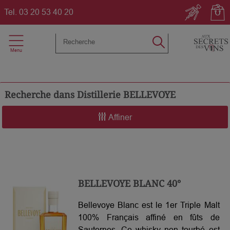
Tel.
03 20 53 40 20
Recherche dans
Distillerie BELLEVOYE
Affiner
BELLEVOYE BLANC 40°
Bellevoye Blanc est le 1er Triple Malt
100% Français affiné en fûts de
Sauternes. Ce whisky non tourbé est