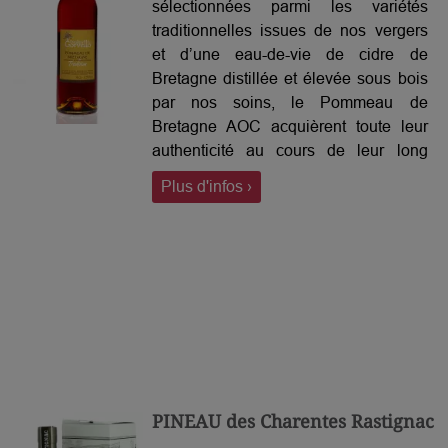
sélectionnées parmi les variétés
traditionnelles issues de nos vergers
et d’une eau-de-vie de cidre de
Bretagne distillée et élevée sous bois
par nos soins, le Pommeau de
Bretagne AOC acquièrent toute leur
authenticité au cours de leur long
vieillissement en fûts de chêne au sein
Plus d'infos ›
de notre chai. Assemblage de
millésimes de 2 ans et plus, cette
cuvée Tradition s’apprécie aussi bien
en apéritif qu’en digestif.
PINEAU des Charentes Rastignac