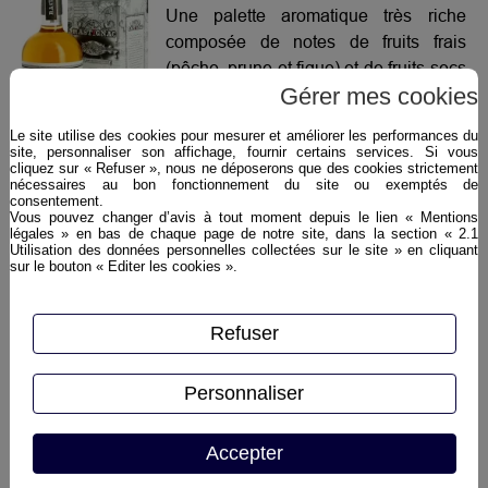
Une palette aromatique très riche
composée de notes de fruits frais
(pêche, prune et figue) et de fruits secs
Gérer mes cookies
(amande, pruneau et pâte de coing). il
présente également un côté floral sur
Le site utilise des cookies pour mesurer et améliorer les performances du
la fleur de vigne.La bouche est
site, personnaliser son affichage, fournir certains services. Si vous
cliquez sur « Refuser », nous ne déposerons que des cookies strictement
marquée par les fruits frais dominent,
nécessaires au bon fonctionnement du site ou exemptés de
apportant une fraîcheur proche des
consentement.
Vous pouvez changer d’avis à tout moment depuis le lien « Mentions
agrumes très agréable, venant
légales » en bas de chaque page de notre site, dans la section « 2.1
Plus d'infos ›
équilibrer le sucre et la finale apporte
Utilisation des données personnelles collectées sur le site » en cliquant
sur le bouton « Editer les cookies ».
une pointe de miel et de vanille.
Un pineau des Charentes est
l'assemblage de cognac et de jus de
Refuser
raisin de l'année.
Personnaliser
Accepter