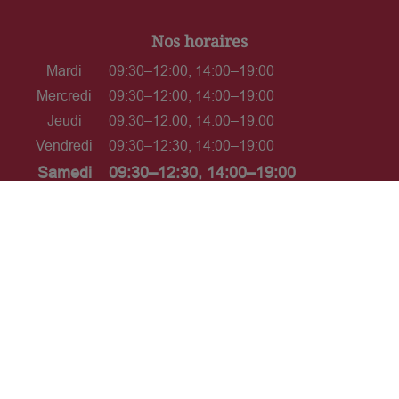
Nos horaires
Mardi
09:30–12:00, 14:00–19:00
Mercredi
09:30–12:00, 14:00–19:00
Jeudi
09:30–12:00, 14:00–19:00
Vendredi
09:30–12:30, 14:00–19:00
Samedi
09:30–12:30, 14:00–19:00
Dimanche
Fermé
L’ABUS D'ALCOOL EST DANGEREUX POUR LA
SANTÉ. À CONSOMMER AVEC MODÉRATION.
Interdiction de vente de boissons
alcooliques aux mineurs de moins
de 18 ans