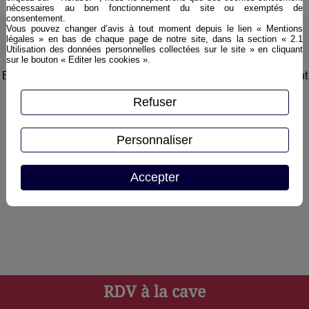
nécessaires au bon fonctionnement du site ou exemptés de
consentement.
Vous pouvez changer d’avis à tout moment depuis le lien « Mentions
légales » en bas de chaque page de notre site, dans la section « 2.1
Utilisation des données personnelles collectées sur le site » en cliquant
Inscription à la newsletter
sur le bouton « Editer les cookies ».
En vous inscrivant à la newsletter, vous serez informé en avant
première des nos soirées dégustation, nos nouveautés, ou
Refuser
encore nos promotions du moment
Personnaliser
Accepter
Autoriser
reCAPTCHA est désactivé.
RDV à la cave