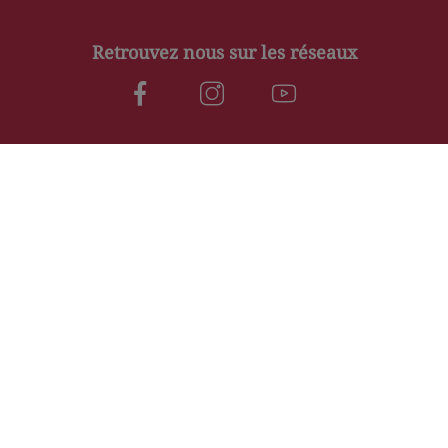
Retrouvez nous sur les réseaux
Nos horaires
Mardi
09:30–12:00, 14:00–19:00
Mercredi
09:30–12:00, 14:00–19:00
Jeudi
09:30–12:00, 14:00–19:00
Vendredi
09:30–12:30, 14:00–19:00
Samedi
09:30–12:30, 14:00–19:00