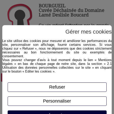
BOURGUEIL
Cuvée Déchainée du Domaine
Lamé Deslisle Boucard
Ce vin retient l'attention par la grande
Gérer mes cookies
élégance de sa palette arômatique
(cassis, cerise, mure, framboise, avec
Le site utilise des cookies pour mesurer et améliorer les performances du
quelques nuances épicées); les tanins
site, personnaliser son affichage, fournir certains services. Si vous
cliquez sur « Refuser », nous ne déposerons que des cookies strictement
sont fins et soyeux. A consommer dans
nécessaires au bon fonctionnement du site ou exemptés de
les trois ans pour profiter de son
consentement.
Vous pouvez changer d’avis à tout moment depuis le lien « Mentions
potentiel fruité.
légales » en bas de chaque page de notre site, dans la section « 2.1
Utilisation des données personnelles collectées sur le site » en cliquant
sur le bouton « Editer les cookies ».
Plus d'infos ›
Refuser
Personnaliser