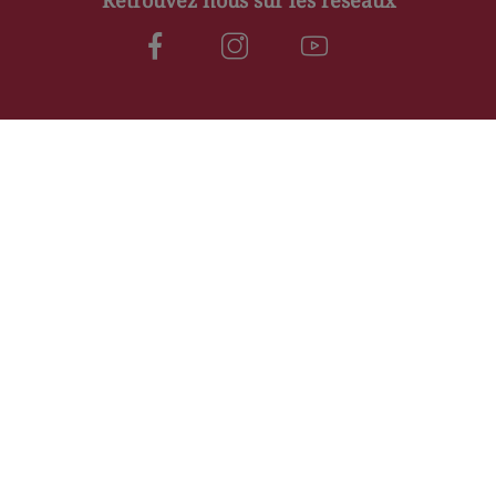
Nos horaires
Mardi
09:30–12:00, 14:00–19:00
Mercredi
09:30–12:00, 14:00–19:00
Jeudi
09:30–12:00, 14:00–19:00
Vendredi
09:30–12:30, 14:00–19:00
Samedi
09:30–12:30, 14:00–19:00
Dimanche
Fermé