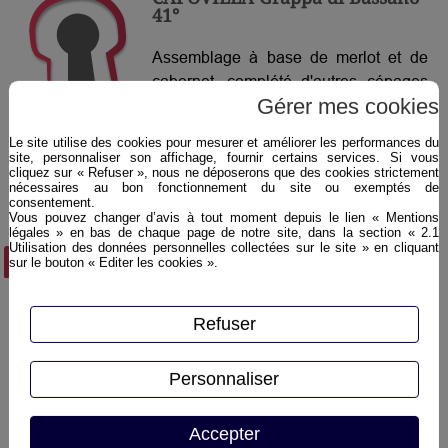
41°
Assemblage à base de merlot et de
cabernet, complété d'autres cépages
Gérer mes cookies
comme le tokaji, cette grappa est la
seule à pouvoir porter le nom "Di
Le site utilise des cookies pour mesurer et améliorer les performances du
Bassano" (del Grappa), ville historique
site, personnaliser son affichage, fournir certains services. Si vous
cliquez sur « Refuser », nous ne déposerons que des cookies strictement
de cet alcool italien. En effet, les
nécessaires au bon fonctionnement du site ou exemptés de
quatre producteurs de vin de cette
consentement.
Vous pouvez changer d’avis à tout moment depuis le lien « Mentions
commune travaillent en exclusivité
légales » en bas de chaque page de notre site, dans la section « 2.1
Utilisation des données personnelles collectées sur le site » en cliquant
avec la distillerie Capovilla ! Cette
Plus d'infos ›
sur le bouton « Editer les cookies ».
grappa à faible degré est une parfaite
introduction à l’eau-de-vie de marc
traditionnelle italienne.
Refuser
Personnaliser
Accepter