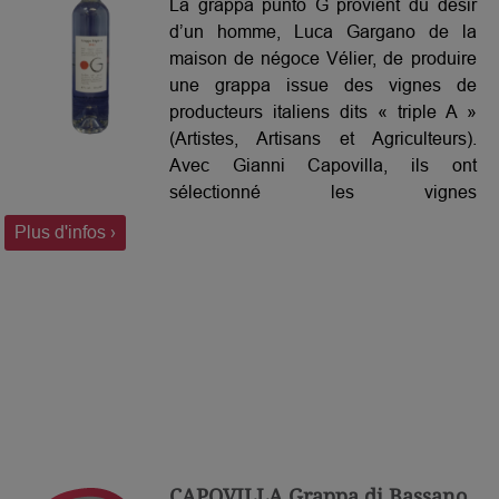
La grappa punto G provient du désir
d’un homme, Luca Gargano de la
maison de négoce Vélier, de produire
une grappa issue des vignes de
producteurs italiens dits « triple A »
(Artistes, Artisans et Agriculteurs).
Avec Gianni Capovilla, ils ont
sélectionné les vignes
(essentiellement des raisins rouges)
Plus d'infos ›
de producteurs du Piémont jusqu’à la
Lombardie, en passant par la Toscane
et le Frioul. Une fois distillée, puis
laissée à reposer pendant plusieurs
années, cette grappa aux arômes
intenses atteindrait presque notre «
point G » !
CAPOVILLA Grappa di Bassano