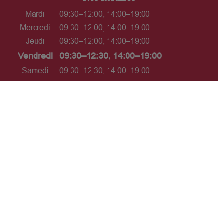
Mardi
09:30–12:00, 14:00–19:00
Mercredi
09:30–12:00, 14:00–19:00
Jeudi
09:30–12:00, 14:00–19:00
Vendredi
09:30–12:30, 14:00–19:00
Samedi
09:30–12:30, 14:00–19:00
Dimanche
Fermé
L’ABUS D'ALCOOL EST DANGEREUX POUR LA
SANTÉ. À CONSOMMER AVEC MODÉRATION.
Interdiction de vente de boissons
alcooliques aux mineurs de moins
de 18 ans
La preuve de majorité de l'acheteur est
exigée au moment de la vente en ligne