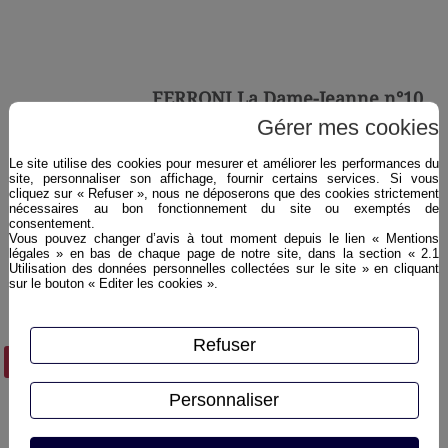
FERRONI La Dame-Jeanne n°10
Maurice 57°
Gérer mes cookies
Rhum de pur jus de canne 57%, issu
Le site utilise des cookies pour mesurer et améliorer les performances du
site, personnaliser son affichage, fournir certains services. Si vous
d’une double distillation. Rhum ultra
cliquez sur « Refuser », nous ne déposerons que des cookies strictement
végétal, marqué par les arômes
nécessaires au bon fonctionnement du site ou exemptés de
consentement.
d’herbe sèche.
Vous pouvez changer d’avis à tout moment depuis le lien « Mentions
légales » en bas de chaque page de notre site, dans la section « 2.1
Utilisation des données personnelles collectées sur le site » en cliquant
sur le bouton « Editer les cookies ».
Refuser
Plus d'infos ›
Personnaliser