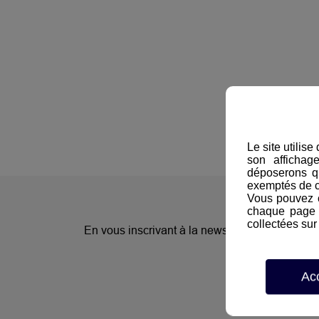
Le site utilis
son affichag
déposerons q
exemptés de 
Vous pouvez c
chaque page d
collectées sur 
En vous inscrivant à la newsletter, vous sere
Ac