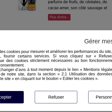
parfums de fruits, de céréales, de
cacao amer, son côté sauvage et
sa grande sapidité qui nous dit «
Plus d'infos ›
reviens-y ».
Gérer me
e des cookies pour mesurer et améliorer les performances du site
e, fournir certains services. Si vous cliquez sur « Refus
ue des cookies strictement nécessaires au bon fonctionneme
consentement.
hanger d’avis à tout moment depuis le lien « Mentions légal
Inscription à la newsletter
e notre site, dans la section « 2.1 Utilisation des donnée
le site » en cliquant sur le bouton « Editer les cookies ».
z informé en avant première des nos soirées dégustation, nos 
cepter
Refuser
Personn
Autoriser
reCAPTCHA est désactivé.