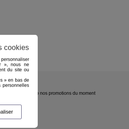
s cookies
, personnaliser
er », nous ne
nt du site ou
es » en bas de
s personnelles
nouveautés, ou encore nos promotions du moment
aliser