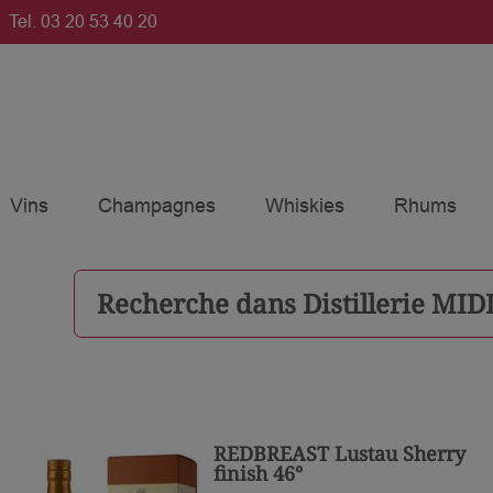
Tel.
03 20 53 40 20
Vins
Champagnes
Whiskies
Rhums
Recherche dans
Distillerie MI
REDBREAST Lustau Sherry
finish 46°