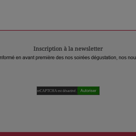
cake de Noël.
Inscription à la newsletter
z informé en avant première des nos soirées dégustation, nos 
Autoriser
reCAPTCHA est désactivé.