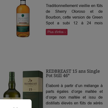
Traditionnellement vieillie en fûts
de Sherry Oloroso et de
Bourbon, cette version de Green
Spot a subi 12 à 24 mois
d'affinage en fûts de chêne
Plus d'infos ›
français qui contenaient
auparavant du vin Château
Léoville Barton. Un whisky
exceptionnel!
REDBREAST 15 ans Single
Pot Still 46°
Élaboré à partir d’un mélange à
parts égales d’orge maltée et
d’orge non maltée et issu de
distillats élevés en fûts de xérès