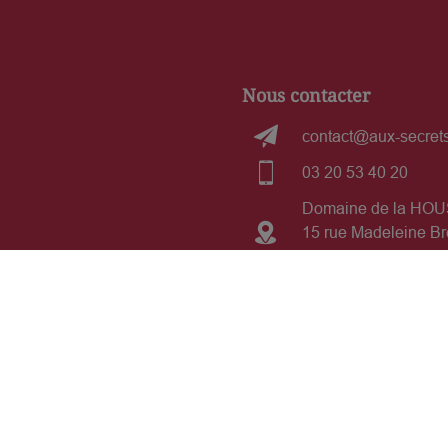
Nous contacter
contact@aux-secrets
03 20 53 40 20
Domaine de la HO
15 rue Madeleine Br
59930 La Chapelle d
Retrouvez nous sur les 