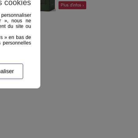
s cookies
oloroso et en fûts de bourbon
Plus d'infos ›
américains, ce single pot still
, personnaliser
whisky de 15 ans d’âge
er », nous ne
développe une palette
nt du site ou
aromatique caractéristique de la
es » en bas de
gamme Redbreast : sa colonne
s personnelles
vertébrale est constituée de fruits
et d’épices.
aliser