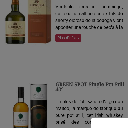
Véritable création hommage,
cette édition affinée en ex-fûts de
sherry oloroso de la bodega vient
apporter une touche de pep's à la
gamme Redbreast tout en
Plus d'infos ›
conservant son profil fruité, si
cher aux single pot still. Boisée,
riche et fruitée, cette expression
constitue le paroxysme en
termes d'influence du sherry sur
le fameux nectar irlandais!
GREEN SPOT Single Pot Still
40°
En plus de l'utilisation d'orge non
maltée, la marque de fabrique du
pure pot still, cet Irish whiskey
prisé des connaisseurs se