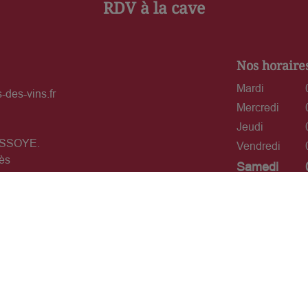
RDV à la cave
Nos horaire
Mardi
-des-vins.fr
Mercredi
Jeudi
USSOYE.
Vendredi
ès
Samedi
'Armentières
Dimanche
réseaux