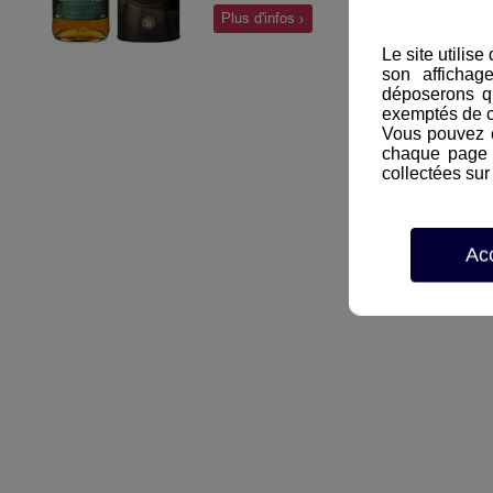
distingue par la présence d'un
Plus d'infos ›
pourcentage élevé de fûts de
Le site utilis
sherry.
son affichag
déposerons q
exemptés de 
Vous pouvez c
chaque page d
collectées sur 
Ac