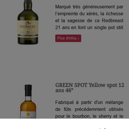
Marqué très généreusement par
l’empreinte du xérès, la richesse
et la sagesse de ce Redbreast
21 ans en font un single pot still
unique en son genre. Les
Plus d'infos ›
marques fruitées (kiwi,
pastèque), herbacées et épicées
viennent ponctuer la palette
aromatique de celui que l’on
surnomme à juste titre « le nectar
irlandais».
GREEN SPOT Yellow spot 12
ans 46°
Fabriqué à partir d'un mélange
de fûts précédemment utilisés
pour le bourbon, le sherry et le
malaga, âgés de douze ans et