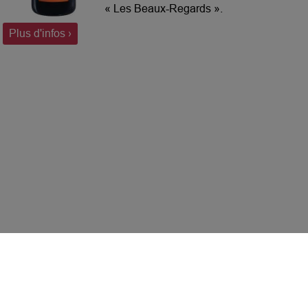
« Les Beaux-Regards ».
Notre choix, a été de bloquer la
Plus d'infos ›
fermentation malolactique pour
conserver au mieux, dans la durée, ce
champagne d’exception. La
fermentation alcoolique s’est faite
lentement, en barrique, avant de subir
un élevage de plus de dix mois. Cela
lui confère une richesse d’arômes
boisés, de noisettes grillées,
d’agrumes et un très beau potentiel de
garde.