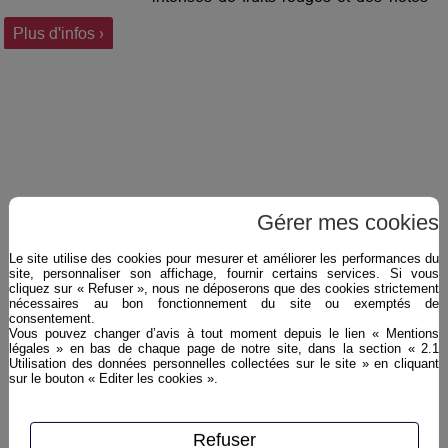
confiturées, sa bouche est vive, fraîche
Plus d'infos ›
et acidulée. Elle laisse paraître en
finale sa séduisante petite touche
boisée.
Gérer mes cookies
Le site utilise des cookies pour mesurer et améliorer les performances du
site, personnaliser son affichage, fournir certains services. Si vous
cliquez sur « Refuser », nous ne déposerons que des cookies strictement
nécessaires au bon fonctionnement du site ou exemptés de
consentement.
Vous pouvez changer d’avis à tout moment depuis le lien « Mentions
légales » en bas de chaque page de notre site, dans la section « 2.1
Utilisation des données personnelles collectées sur le site » en cliquant
HERBERT STEPHANE Cuvée
sur le bouton « Editer les cookies ».
Blanc de Noirs
Refuser