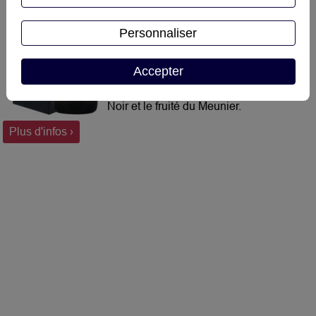
Ce Champagne Extra Brut , est
composé uniquement de raisins noirs,
Personnaliser
60% de Pinot Noir et 40% de Meunier
issus des coteaux de Rilly. Il révèle
Accepter
une amplitude et une typicité unique
où s'expriment la charpente du Pinot
Noir et le fruité du Meunier.
A VIN d’exception, flacon d’exception
Plus d'infos ›
... Cette cuvée originale est parée
d’une très belle étiquette métal en
finition "Alu brossé" et surtout, coiffée
d’une pièce de collection numérotée,
intégrée à son bouchon de liège, qui a
été réalisée par la très célèbre et
centenaire société Parisienne Arthus-
Bertrand.