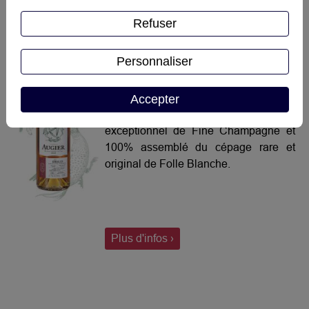
Refuser
Personnaliser
AUGIER Le Singulier
Le Singulier est un cognac distillé à
Accepter
partir d’eaux-de-vie fines issues du cru
exceptionnel de Fine Champagne et
100% assemblé du cépage rare et
original de Folle Blanche.
Plus d'infos ›