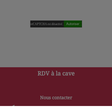
Autoriser
reCAPTCHA est désactivé.
RDV à la cave
Nous contacter
contact@aux-secrets-des-vins.fr