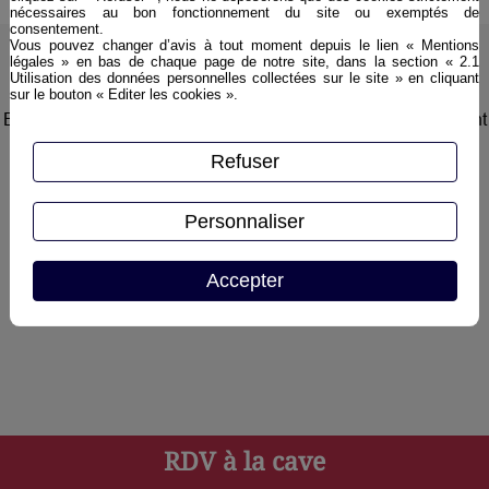
nécessaires au bon fonctionnement du site ou exemptés de
consentement.
Vous pouvez changer d’avis à tout moment depuis le lien « Mentions
légales » en bas de chaque page de notre site, dans la section « 2.1
Utilisation des données personnelles collectées sur le site » en cliquant
Inscription à la newsletter
sur le bouton « Editer les cookies ».
En vous inscrivant à la newsletter, vous serez informé en avant
première des nos soirées dégustation, nos nouveautés, ou
Refuser
encore nos promotions du moment
Personnaliser
Accepter
Autoriser
reCAPTCHA est désactivé.
RDV à la cave