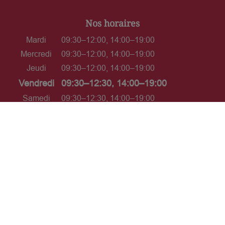
Nos horaires
Mardi
09:30–12:00, 14:00–19:00
Mercredi
09:30–12:00, 14:00–19:00
Jeudi
09:30–12:00, 14:00–19:00
Vendredi
09:30–12:30, 14:00–19:00
Samedi
09:30–12:30, 14:00–19:00
Dimanche
Fermé
L’ABUS D'ALCOOL EST DANGEREUX POUR LA
SANTÉ. À CONSOMMER AVEC MODÉRATION.
Interdiction de vente de boissons
alcooliques aux mineurs de moins
de 18 ans