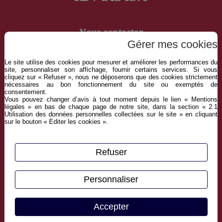
Nous contacter
Gérer mes cookies
contact@aux-secrets-des-vins.fr
Le site utilise des cookies pour mesurer et améliorer les performances du
site, personnaliser son affichage, fournir certains services. Si vous
03 20 53 40 20
cliquez sur « Refuser », nous ne déposerons que des cookies strictement
nécessaires au bon fonctionnement du site ou exemptés de
Domaine de la HOUSSOYE.
consentement.
Vous pouvez changer d’avis à tout moment depuis le lien « Mentions
15 rue Madeleine Brès
légales » en bas de chaque page de notre site, dans la section « 2.1
59930 La Chapelle d'Armentières
Utilisation des données personnelles collectées sur le site » en cliquant
sur le bouton « Editer les cookies ».
Retrouvez nous sur les réseaux
Refuser
Personnaliser
Accepter