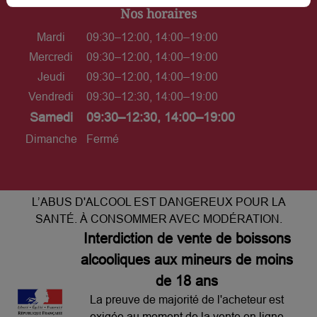
Nos horaires
Mardi
09:30–12:00, 14:00–19:00
Mercredi
09:30–12:00, 14:00–19:00
Jeudi
09:30–12:00, 14:00–19:00
Vendredi
09:30–12:30, 14:00–19:00
Samedi
09:30–12:30, 14:00–19:00
Dimanche
Fermé
L’ABUS D'ALCOOL EST DANGEREUX POUR LA
SANTÉ. À CONSOMMER AVEC MODÉRATION.
Interdiction de vente de boissons
alcooliques aux mineurs de moins
de 18 ans
La preuve de majorité de l'acheteur est
exigée au moment de la vente en ligne