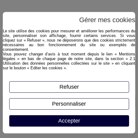
Vins rouges prestigieux
Gérer mes cookies
Découvrir
Le site utilise des cookies pour mesurer et améliorer les performances du
site, personnaliser son affichage, fournir certains services. Si vous
cliquez sur « Refuser », nous ne déposerons que des cookies strictement
nécessaires au bon fonctionnement du site ou exemptés de
consentement.
Vous pouvez changer d’avis à tout moment depuis le lien « Mentions
Vins blancs prestigieux
légales » en bas de chaque page de notre site, dans la section « 2.1
Découvrir
Utilisation des données personnelles collectées sur le site » en cliquant
sur le bouton « Editer les cookies ».
Refuser
Champagnes prestigieux
Découvrir
Personnaliser
Accepter